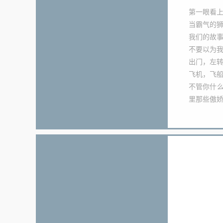
第一眼看
当霸气的
我们的故
不要以为
出门，左转
飞机，飞
不管你什
里那些傲