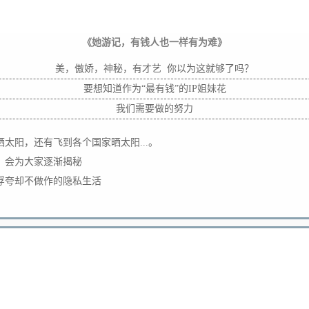
《她游记，有钱人也一样有为难》
美，傲娇，神秘，有才艺  
你以为这就够了吗？
要想知道作为“最有钱”的IP姐妹花
我们需要做的努力
太阳，还有飞到各个国家晒太阳...。
》会为大家逐渐揭秘
浮夸却不做作的隐私生活