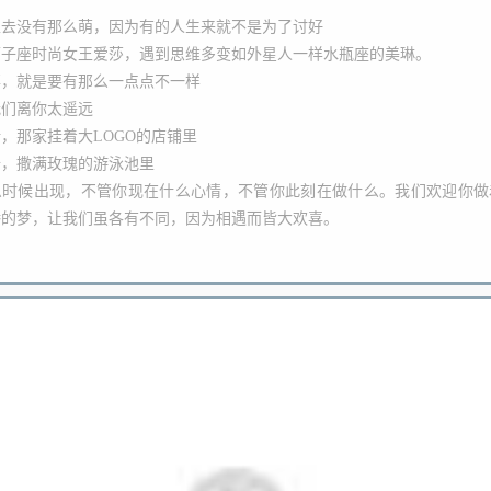
上去没有那么萌，
因为有的人生来就不是为了讨好
狮子座时尚女王爱莎，
遇到思维多变如外星人一样水瓶座的美琳。
事，
就是要有那么一点点不一样
我们离你太遥远
，那家挂着大LOGO的店铺里
船，撒满玫瑰的游泳池里
么时候出现，不管你现在什么心情，不管你此刻在做什么。
我们欢迎你做
娇的梦，
让我们虽各有不同，因为相遇而皆大欢喜。